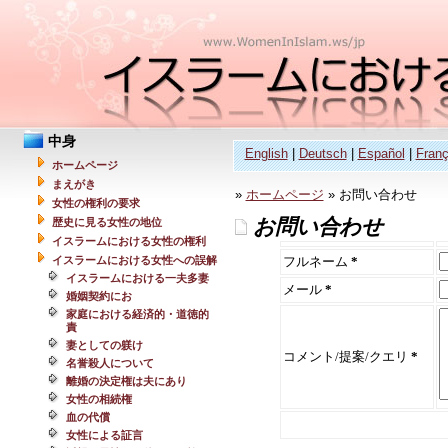
中身
English
|
Deutsch
|
Español
|
Franç
ホームページ
まえがき
»
ホームページ
» お問い合わせ
女性の権利の要求
お問い合わせ
歴史に見る女性の地位
イスラームにおける女性の権利
イスラームにおける女性への誤解
フルネーム
*
イスラームにおける一夫多妻
メール
*
婚姻契約にお
家庭における経済的・道徳的
責
妻としての躾け
コメント/提案/クエリ
*
名誉殺人について
離婚の決定権は夫にあり
女性の相続権
血の代償
女性による証言