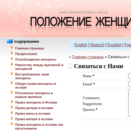
содержание
English
|
Deutsch
|
Español
|
Fra
Главная страница
Предисловие
»
Главная страница
» Связаться с
Освобождение женщины
Связаться с Нами
Равенство между мужчиной и
женщиной
Востребование прав
Name
*
женщины
Общие права женщины в
Email
*
исламе
Положение женщины в
разные времена
Comments
Права женщины в Исламе
Suggestions
Права дочери в исламе
Queries
*
Права жены в исламе
Права матери в исламе
Права женщины в исламе как
мусульманки