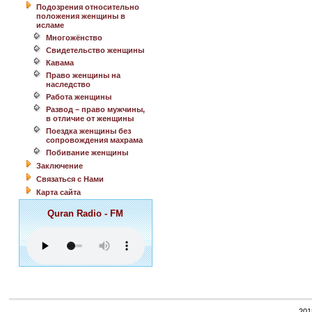
Подозрения относительно
положения женщины в
исламе
Многожёнство
Свидетельство женщины
Кавама
Право женщины на
наследство
Работа женщины
Развод – право мужчины,
в отличие от женщины
Поездка женщины без
сопровождения махрама
Побивание женщины
Заключение
Связаться с Нами
Карта сайта
Quran Radio - FM
201