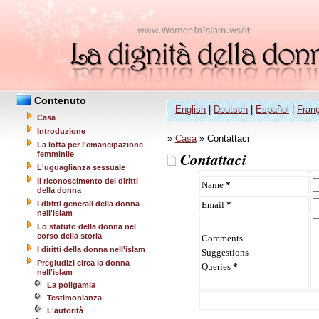
Contenuto
English
|
Deutsch
|
Español
|
Fran
Casa
Introduzione
»
Casa
» Contattaci
La lotta per l'emancipazione
Contattaci
femminile
L'uguaglianza sessuale
Il riconoscimento dei diritti
Name
*
della donna
I diritti generali della donna
Email
*
nell'islam
Lo statuto della donna nel
corso della storia
Comments
I diritti della donna nell'islam
Suggestions
Pregiudizi circa la donna
Queries
*
nell'islam
La poligamia
Testimonianza
L'autorità