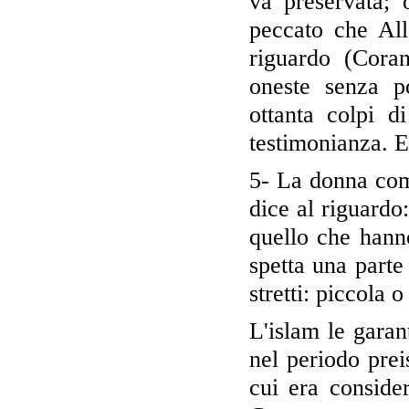
va preservata;
peccato che All
riguardo (Cora
oneste senza po
ottanta colpi d
testimonianza. Es
5- La donna come
dice al riguardo
quello che hanno
spetta una parte
stretti: piccola 
L'islam le garant
nel periodo prei
cui era conside