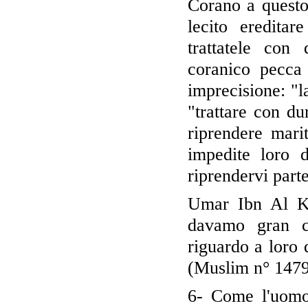
Corano a questo
lecito eredita
trattatele con 
coranico pecca 
imprecisione: "la taadhuluhu
"trattare con d
riprendere mari
impedite loro d
riprendervi part
Umar Ibn Al Kha
davamo gran c
riguardo a loro q
(Muslim n° 1479
6- Come l'uomo,