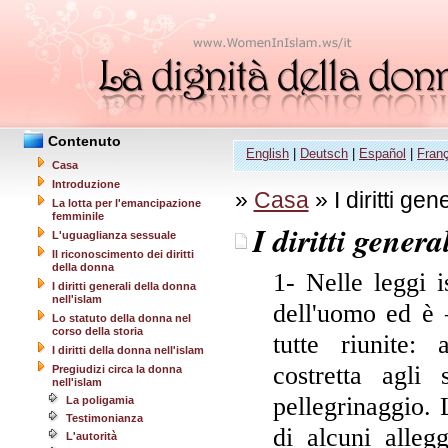
Contenuto
English
|
Deutsch
|
Español
|
Fran
Casa
Introduzione
»
Casa
» I diritti ge
La lotta per l'emancipazione
femminile
I diritti gener
L'uguaglianza sessuale
Il riconoscimento dei diritti
della donna
1- Nelle leggi i
I diritti generali della donna
nell'islam
dell'uomo ed è 
Lo statuto della donna nel
corso della storia
tutte riunite: 
I diritti della donna nell'islam
costretta agli 
Pregiudizi circa la donna
nell'islam
pellegrinaggio. 
La poligamia
Testimonianza
di alcuni alleg
L'autorità