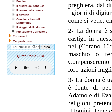
Eredità
preghiera, dal 
Il prezzo del sanguea
Il lavoro della donna
i giorni di digi
Il divorzio
come si vede, ch
Conclude l'atto di
Matrimonio
Il viaggio della donna
2- La donna è s
Punizione e Correzione
Contattaci
castigo in questa
Mappa del sito
nel (Corano 16:
maschio o fe
Quran Radio - FM
Compenseremo qu
loro azioni migli
3- La donna è u
è fonte di pecc
Adamo e di Eva d
religioni prete
"Uomini, temete