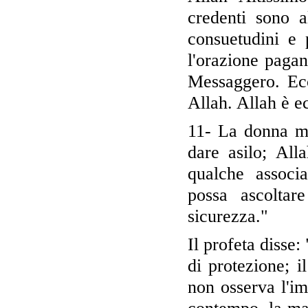
credenti sono a
consuetudini e 
l'orazione paga
Messaggero. Ecc
Allah. Allah è e
11- La donna mu
dare asilo; All
qualche associa
possa ascoltar
sicurezza."
Il profeta disse:
di protezione; i
non osserva l'i