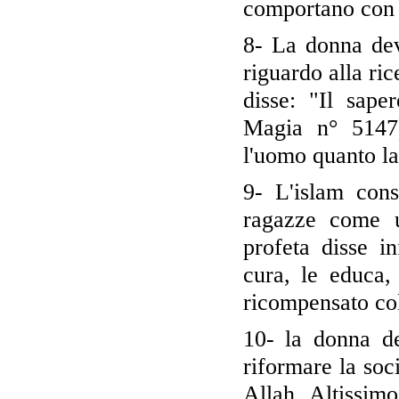
comportano con 
8- La donna dev
riguardo alla ric
disse: "Il sap
Magia n° 5147
l'uomo quanto l
9- L'islam cons
ragazze come u
profeta disse i
cura, le educa,
ricompensato co
10- la donna d
riformare la soc
Allah Altissim